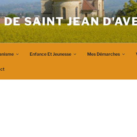
 DE SAINT JEAN D'A
anisme
Enfance Et Jeunesse
Mes Démarches
ct