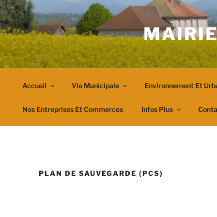
Aller
au
MAIRIE
contenu
principal
Accueil
Vie Municipale
Environnement Et Urb
Nos Entreprises Et Commerces
Infos Plus
Conta
PLAN DE SAUVEGARDE (PCS)