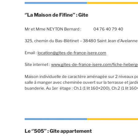
‘’La Maison de Fifine’’ : Gite
Mr et Mme NEYTON Bernard : 04 76 40 79 40
325, chemin du Bas-Blétinet – 38480 Saint Jean d’Avelanne
Email :
location@gites-de-france-isere.com
Site internet :
www.gites-de-france-isere.com/fiche-hebe
Maison individuelle de caractère aménagée sur 2 niveaux po
salle à manger avec cheminée ouvert sur la terrasse et jardin 
buanderie. Au 1er étage : Ch.1 (1 lit 160×200), Ch.2 (1 lit 160
Le ‘’505’’ : Gîte appartement