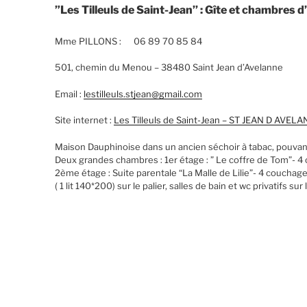
”Les Tilleuls de Saint-Jean’’ : Gîte et chambres 
Mme PILLONS : 06 89 70 85 84
501, chemin du Menou – 38480 Saint Jean d’Avelanne
Email :
lestilleuls.stjean@gmail.com
Site internet :
Les Tilleuls de Saint-Jean – ST JEAN D AVE
Maison Dauphinoise dans un ancien séchoir à tabac, pouvant
Deux grandes chambres : 1er étage : ” Le coffre de Tom”- 4 c
2ème étage : Suite parentale “La Malle de Lilie”- 4 couchag
( 1 lit 140*200) sur le palier, salles de bain et wc privatifs s