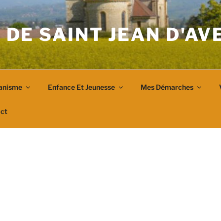
 DE SAINT JEAN D'A
anisme
Enfance Et Jeunesse
Mes Démarches
ct