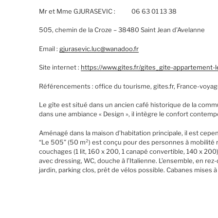
Mr et Mme GJURASEVIC : 06 63 01 13 38
505, chemin de la Croze – 38480 Saint Jean d’Avelanne
Email :
gjurasevic.luc@wanadoo.fr
Site internet :
https://www.gites.fr/gites_gite-appartement
Référencements : office du tourisme, gites.fr, France-voya
Le gîte est situé dans un ancien café historique de la com
dans une ambiance « Design », il intègre le confort contem
Aménagé dans la maison d’habitation principale, il est cep
“Le 505” (50 m²) est conçu pour des personnes à mobilité 
couchages (1 lit, 160 x 200, 1 canapé convertible, 140 x 200)
avec dressing, WC, douche à l’Italienne. L’ensemble, en rez-
jardin, parking clos, prêt de vélos possible. Cabanes mises à