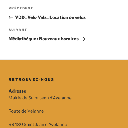
Navigation
Article
PRÉCÉDENT
de
précédent
VDD : Vélo’Vals : Location de vélos
l’article
Article
SUIVANT
suivant
Médiathèque : Nouveaux horaires
RETROUVEZ-NOUS
Adresse
Mairie de Saint Jean d’Avelanne
Route de Velanne
38480 Saint Jean d’Avelanne