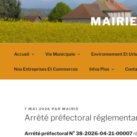
Aller
au
MAIRIE
contenu
principal
Accueil
Vie Municipale
Environnement Et Urb
Nos Entreprises Et Commerces
Infos Plus
Conta
PUBLIÉ
7 MAI 2026
PAR
MAIRIE
LE
Arrêté préfectoral réglementan
Arrêté préfectoral N° 38-2026-04-21-00007
ré