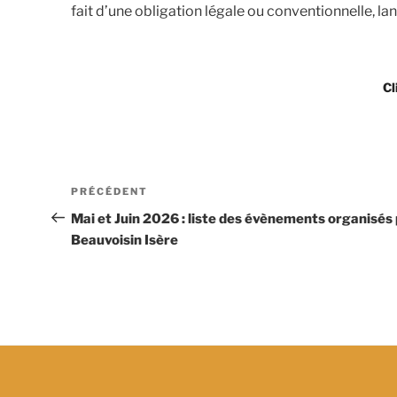
fait d’une obligation légale ou conventionnelle, la
Cl
Navigation
Article
PRÉCÉDENT
de
précédent
Mai et Juin 2026 : liste des évènements organisés
Beauvoisin Isère
l’article