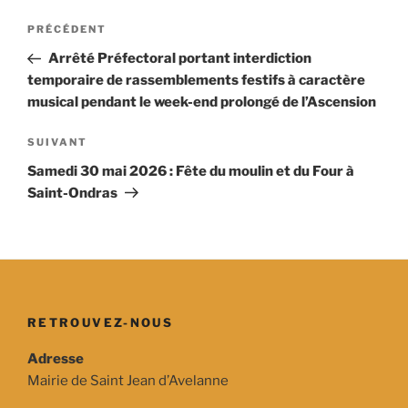
Navigation
Article
PRÉCÉDENT
de
précédent
Arrêté Préfectoral portant interdiction
l’article
temporaire de rassemblements festifs à caractère
musical pendant le week-end prolongé de l’Ascension
Article
SUIVANT
suivant
Samedi 30 mai 2026 : Fête du moulin et du Four à
Saint-Ondras
RETROUVEZ-NOUS
Adresse
Mairie de Saint Jean d’Avelanne