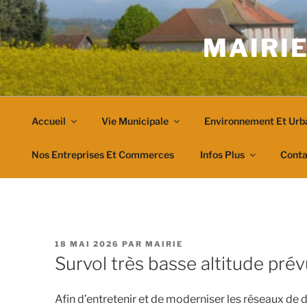
Aller
au
MAIRIE
contenu
principal
Accueil
Vie Municipale
Environnement Et Urb
Nos Entreprises Et Commerces
Infos Plus
Conta
PUBLIÉ
18 MAI 2026
PAR
MAIRIE
LE
Survol très basse altitude prév
Afin d’entretenir et de moderniser les réseaux de d