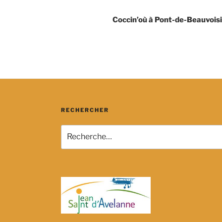
Coccin’où à Pont-de-Beauvoisin 
RECHERCHER
Recherche
pour
: