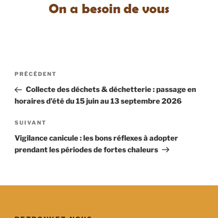
Navigation
Article
PRÉCÉDENT
de
précédent
Collecte des déchets & déchetterie : passage en
l’article
horaires d’été du 15 juin au 13 septembre 2026
Article
SUIVANT
suivant
Vigilance canicule : les bons réflexes à adopter
prendant les périodes de fortes chaleurs