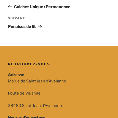
de
précédent
Guichet Unique : Permanence
l’article
Article
SUIVANT
suivant
Punaises de lit
RETROUVEZ-NOUS
Adresse
Mairie de Saint Jean d’Avelanne
Route de Velanne
38480 Saint Jean d’Avelanne
Heures d’ouverture