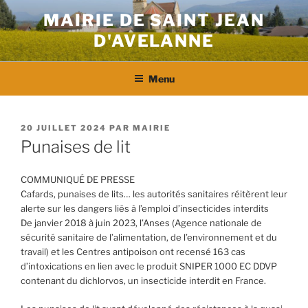
Aller
MAIRIE DE SAINT JEAN
au
D'AVELANNE
contenu
principal
Menu
PUBLIÉ
20 JUILLET 2024
PAR
MAIRIE
LE
Punaises de lit
COMMUNIQUÉ DE PRESSE
Cafards, punaises de lits… les autorités sanitaires réitèrent leur
alerte sur les dangers liés à l’emploi d’insecticides interdits
De janvier 2018 à juin 2023, l’Anses (Agence nationale de
sécurité sanitaire de l’alimentation, de l’environnement et du
travail) et les Centres antipoison ont recensé 163 cas
d’intoxications en lien avec le produit SNIPER 1000 EC DDVP
contenant du dichlorvos, un insecticide interdit en France.