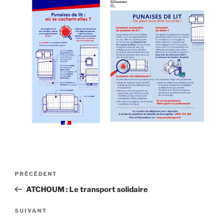
Navigation
Article
PRÉCÉDENT
de
précédent
ATCHOUM : Le transport solidaire
l’article
Article
SUIVANT