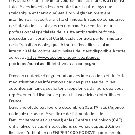
Les punaises de lit ayant développé des résistances à la quasi-
totalité des insecticides en vente libre, la lutte physique
(mécanique et thermique) est à privilégier en première
intention par rapport à la lutte chimique. En cas de persistance
de l’infestation, il est alors recommandé de contacter un
professionnel spécialiste de la lutte antiparasitaire formé,
possédant un certificat Certibiocide contrôlé par le ministère
de la Transition écologique. A toutes fins utiles, le plan
interministériel contre les punaises de lit est disponible à cette
adresse :
https://www.ecologie.gouv.fr/politiques-
publiques/punaises-lit-letat-vous-accompagne
Dans un contexte d’augmentation des intoxications et de forte
médiatisation des infestations par des punaises de lit, les
autorités sanitaires souhaitent rappeler les dangers que peut
représenter l’utilisation de produits insecticides interdits en
France.
Dans une étude publiée le 5 décembre 2023, l’Anses (Agence
nationale de sécurité sanitaire de l’alimentation, de
l’environnement et du travail) et les Centres antipoison (CAP)
ont analysé les cas d’intoxications survenus depuis 2018 en
lien avec l’utilisation du SNIPER 1000 EC DDVP contenant du