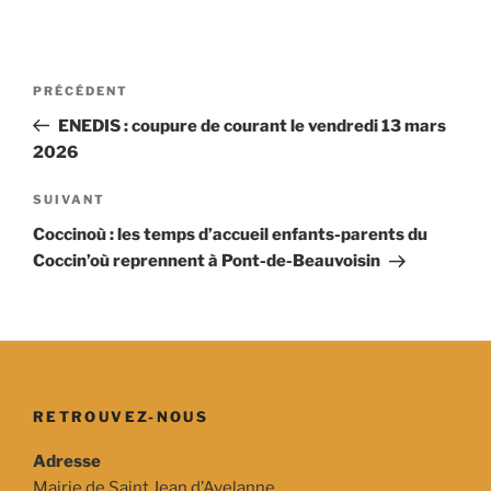
Navigation
Article
PRÉCÉDENT
de
précédent
ENEDIS : coupure de courant le vendredi 13 mars
l’article
2026
Article
SUIVANT
suivant
Coccinoù : les temps d’accueil enfants-parents du
Coccin’où reprennent à Pont-de-Beauvoisin
RETROUVEZ-NOUS
Adresse
Mairie de Saint Jean d’Avelanne