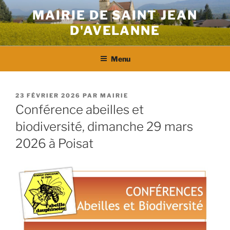
Aller
MAIRIE DE SAINT JEAN
au
D'AVELANNE
contenu
principal
Menu
PUBLIÉ
23 FÉVRIER 2026
PAR
MAIRIE
LE
Conférence abeilles et
biodiversité, dimanche 29 mars
2026 à Poisat