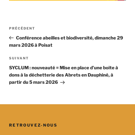
Navigation
Article
PRÉCÉDENT
de
précédent
Conférence abeilles et biodiversité, dimanche 29
l’article
mars 2026 à Poisat
Article
SUIVANT
suivant
SYCLUM : nouveauté = Mise en place d’une boite à
dons à la déchetterie des Abrets en Dauphiné, à
partir du 5 mars 2026
RETROUVEZ-NOUS