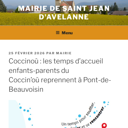
Aller
MAIRIE DE SAINT JEAN
au
D'AVELANNE
contenu
principal
Menu
PUBLIÉ
25 FÉVRIER 2026
PAR
MAIRIE
LE
Coccinoù : les temps d’accueil
enfants-parents du
Coccin’où reprennent à Pont-de-
Beauvoisin