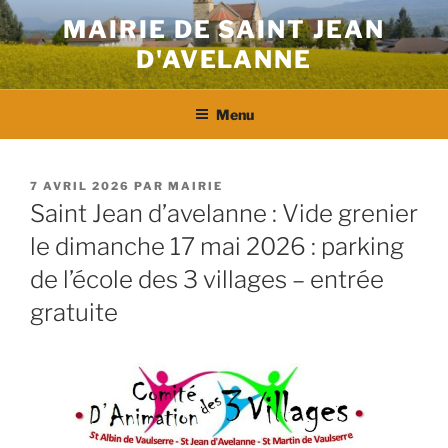
Aller
MAIRIE DE SAINT JEAN
au
D'AVELANNE
contenu
principal
Menu
PUBLIÉ
7 AVRIL 2026
PAR
MAIRIE
LE
Saint Jean d’avelanne : Vide grenier
le dimanche 17 mai 2026 : parking
de l’école des 3 villages – entrée
gratuite