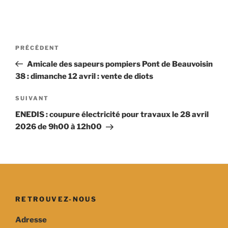
Navigation
Article
PRÉCÉDENT
de
précédent
Amicale des sapeurs pompiers Pont de Beauvoisin
l’article
38 : dimanche 12 avril : vente de diots
Article
SUIVANT
suivant
ENEDIS : coupure électricité pour travaux le 28 avril
2026 de 9h00 à 12h00
RETROUVEZ-NOUS
Adresse