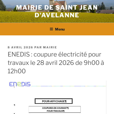
Aller
MAIRIE DE SAINT JEAN
au
D'AVELANNE
contenu
principal
Menu
PUBLIÉ
8 AVRIL 2026
PAR
MAIRIE
LE
ENEDIS : coupure électricité pour
travaux le 28 avril 2026 de 9h00 à
12h00