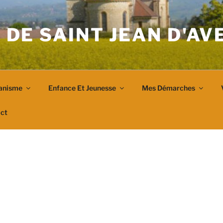
 DE SAINT JEAN D'A
anisme
Enfance Et Jeunesse
Mes Démarches
ct