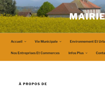
Aller
au
MAIRIE
contenu
principal
Accueil
Vie Municipale
Environnement Et Urb
Nos Entreprises Et Commerces
Infos Plus
Conta
À PROPOS DE