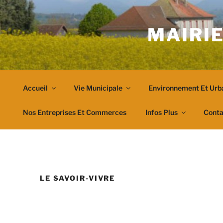
Aller
au
MAIRIE
contenu
principal
Accueil
Vie Municipale
Environnement Et Urb
Nos Entreprises Et Commerces
Infos Plus
Conta
LE SAVOIR-VIVRE