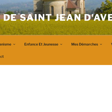
 DE SAINT JEAN D'A
anisme
Enfance Et Jeunesse
Mes Démarches
ct